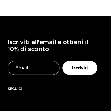
8,00 €.
4,00 €.
Iscriviti all'email e ottieni il
10% di sconto
Iscriviti
SEGUICI: