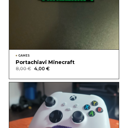
GAMES
Portachiavi Minecraft
8,00
€
4,00
€
Il
Il
prezzo
prezzo
originale
attuale
era:
è:
8,00 €.
4,00 €.