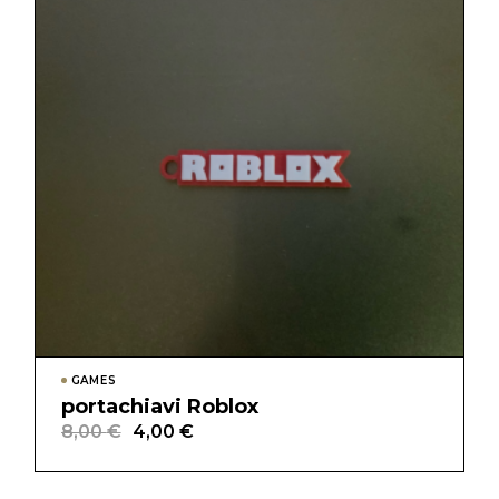
GAMES
portachiavi Roblox
8,00
€
4,00
€
Il
Il
prezzo
prezzo
originale
attuale
era:
è: