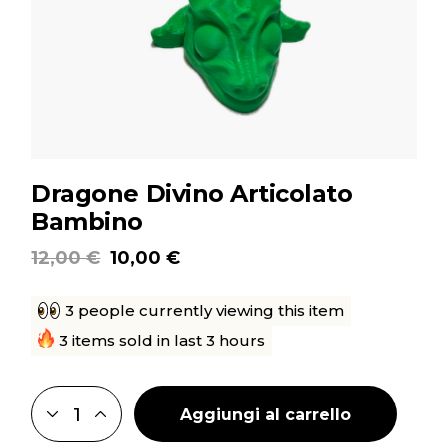
Dragone Divino Articolato
Bambino
12,00
€
10,00
€
Il
Il
prezzo
prezzo
originale
attuale
3 people currently viewing this item
era:
è:
12,00 €.
10,00 €.
3 items sold in last 3 hours
Aggiungi al carrello
DRAGONE DIVINO ARTICOLATO BAMBINO QUANTITY