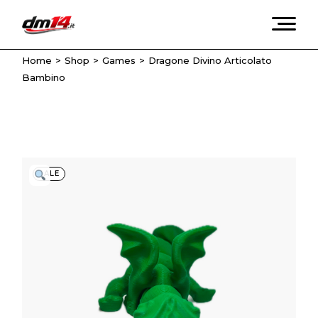
Skip
to
the
content
Home
Shop
Games
Dragone Divino Articolato
Bambino
SALE