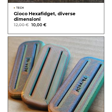
TECH
Gioco Hexafidget, diverse
dimensioni
12,00
€
10,00
€
Il
Il
prezzo
prezzo
originale
attuale
era:
è:
12,00 €.
10,00 €.