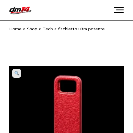
Skip
to
the
content
Home
Shop
Tech
fischietto ultra potente