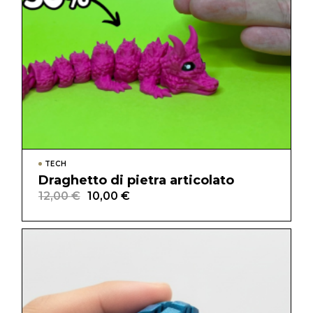
TECH
Draghetto di pietra articolato
12,00
€
10,00
€
Il
Il
prezzo
prezzo
originale
attuale
era:
è:
12,00 €.
10,00 €.