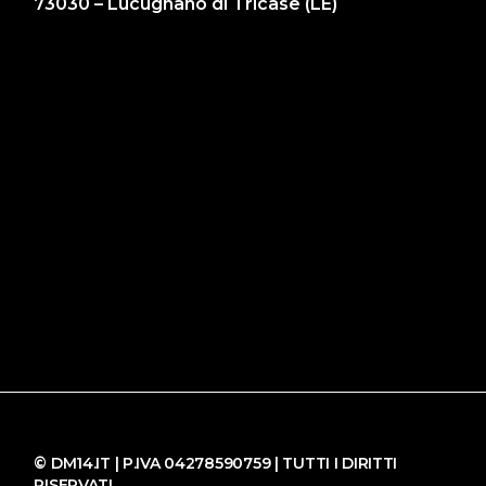
73030 – Lucugnano di Tricase (LE)
© DM14.IT | P.IVA 04278590759 | TUTTI I DIRITTI
RISERVATI