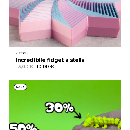
TECH
Incredibile fidget a stella
13,00
€
10,00
€
Il
Il
prezzo
prezzo
originale
attuale
era:
è:
13,00 €.
10,00 €.
SALE