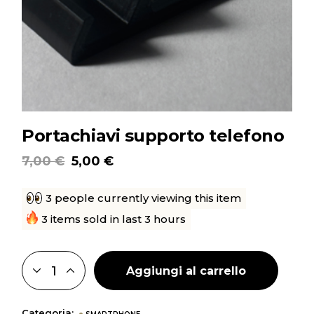
Portachiavi supporto telefono
7,00
€
5,00
€
Il
Il
prezzo
prezzo
originale
attuale
3 people currently viewing this item
era:
è:
7,00 €.
5,00 €.
3 items sold in last 3 hours
Aggiungi al carrello
PORTACHIAVI SUPPORTO TELEFONO QUANTITY
Categoria: