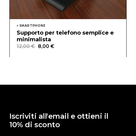
SMARTPHONE
Supporto per telefono semplice e
minimalista
12,00
€
8,00
€
Il
Il
prezzo
prezzo
originale
attuale
era:
è:
12,00 €.
8,00 €.
Iscriviti all'email e ottieni il
10% di sconto