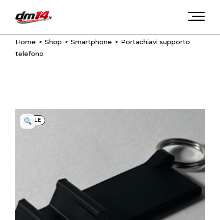
Skip
to
the
content
Home
Shop
Smartphone
Portachiavi supporto
telefono
SALE