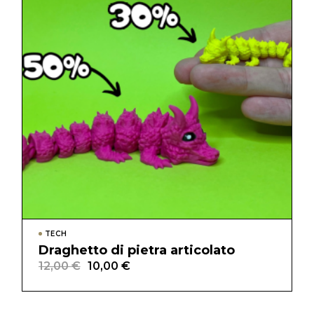
TECH
Draghetto di pietra articolato
12,00
€
10,00
€
Il
Il
prezzo
prezzo
originale
attuale
era:
è: