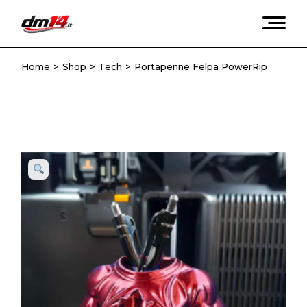
Skip
to
the
content
Home
Shop
Tech
Portapenne Felpa PowerRip