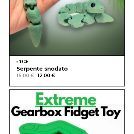
TECH
Serpente snodato
15,00
€
12,00
€
Il
Il
prezzo
prezzo
originale
attuale
era:
è:
15,00 €.
12,00 €.