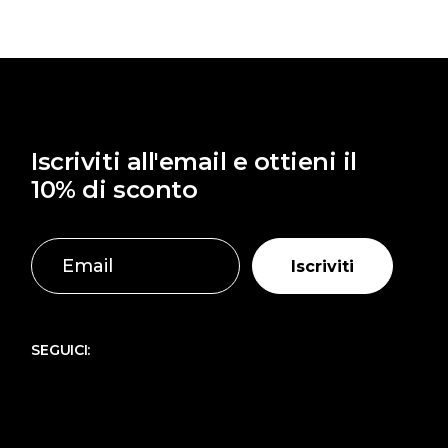
12,00 €.
10,00 €.
Iscriviti all'email e ottieni il
10% di sconto
Iscriviti
SEGUICI: