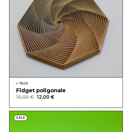
TECH
Fidget poligonale
15,00
€
12,00
€
Il
Il
prezzo
prezzo
originale
attuale
era:
è:
15,00 €.
12,00 €.
SALE