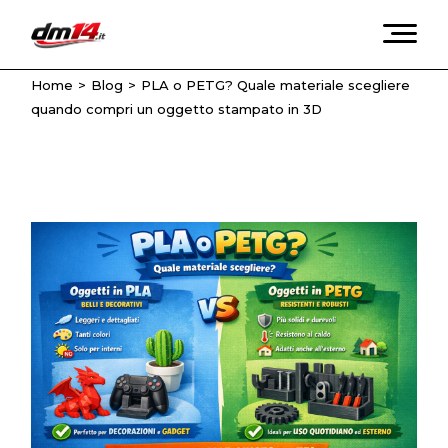
Skip
to
the
content
Home
Blog
PLA o PETG? Quale materiale scegliere
quando compri un oggetto stampato in 3D