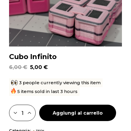
Cubo Infinito
6,00
€
5,00
€
Il
Il
prezzo
prezzo
originale
attuale
3 people currently viewing this item
era:
è:
6,00 €.
5,00 €.
5 items sold in last 3 hours
Aggiungi al carrello
CUBO INFINITO QUANTITY
Categoria: