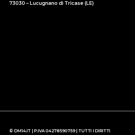
73030 – Lucugnano di Tricase (LE)
© DM14.IT | P.IVA 04278590759 | TUTTI I DIRITTI