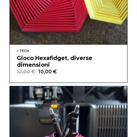
TECH
Gioco Hexafidget, diverse
dimensioni
12,00
€
10,00
€
Il
Il
prezzo
prezzo
originale
attuale
era:
è:
12,00 €.
10,00 €.