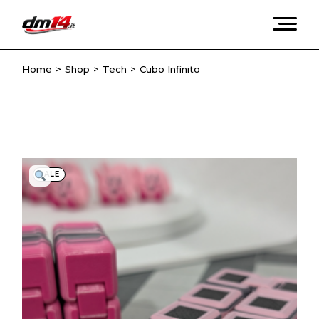
Skip
to
the
content
Home
Shop
Tech
Cubo Infinito
SALE