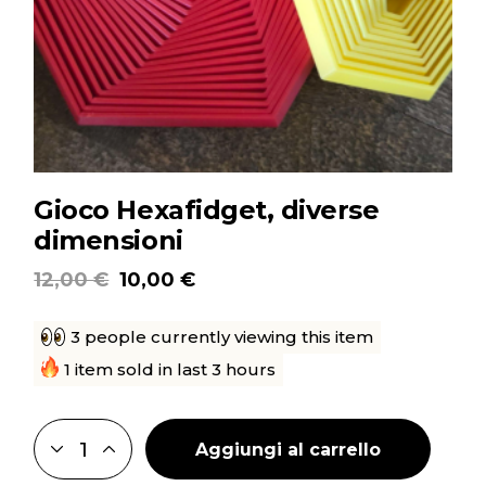
Gioco Hexafidget, diverse
dimensioni
12,00
€
10,00
€
Il
Il
prezzo
prezzo
originale
attuale
3 people currently viewing this item
era:
è:
12,00 €.
10,00 €.
1 item sold in last 3 hours
Aggiungi al carrello
GIOCO HEXAFIDGET, DIVERSE DIMENSIONI QUANTITY