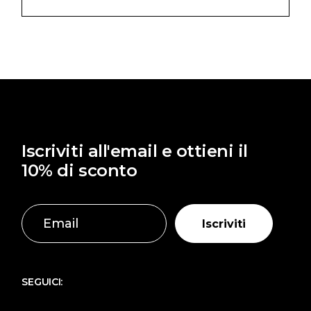
prezzo
prezzo
originale
attuale
era:
è:
10,00 €.
8,00 €.
Iscriviti all'email e ottieni il
10% di sconto
Iscriviti
SEGUICI: