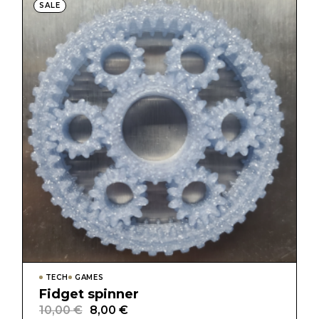
17,00 €.
13,00 €.
SALE
TECH
GAMES
Fidget spinner
10,00
€
8,00
€
Il
Il