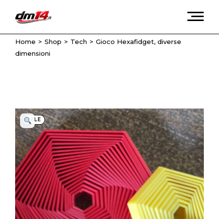
Skip
to
the
content
Home
Shop
Tech
Gioco Hexafidget, diverse
dimensioni
SALE