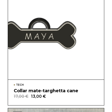
TECH
Collar mate-targhetta cane
17,00
€
13,00
€
Il
Il
prezzo
prezzo
originale
attuale
era:
è: