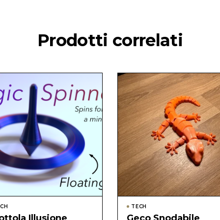
Prodotti correlati
ECH
TECH
ottola Illusione
Geco Snodabile