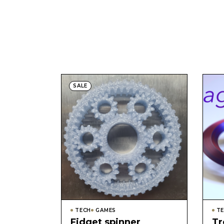
SALE
TECH
GAMES
T
Fidget spinner
Tr