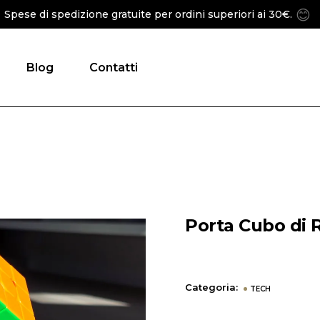
😊
Spese di spedizione gratuite per ordini superiori ai 30€.
Blog
Contatti
Porta Cubo di 
Categoria:
TECH