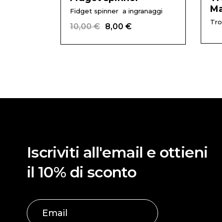
Ma
Fidget spinner a ingranaggi
Tro
10,00
€
8,00
€
Il
Il
prezzo
prezzo
originale
attuale
era:
è:
10,00 €.
8,00 €.
Iscriviti all'email e ottieni
il 10% di sconto