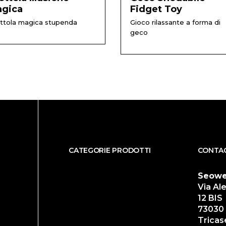
gica
Fidget Toy
ttola magica stupenda
Gioco rilassante a forma di
geco
CATEGORIE PRODOTTI
CONTAC
Seowe
Via Al
12 BIS
73030 
Tricas