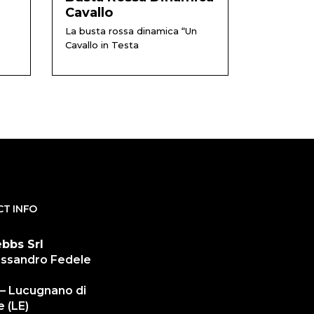
Cavallo
La busta rossa dinamica “Un
Cavallo in Testa
T INFO
bbs Srl
essandro Fedele
– Lucugnano di
e (LE)