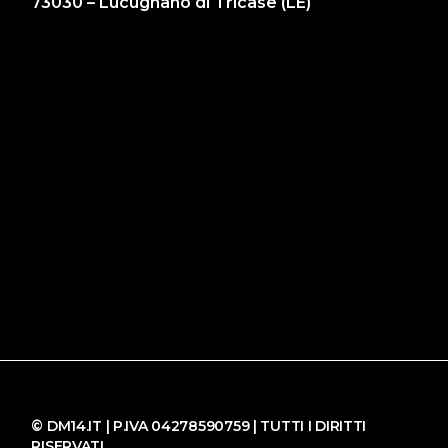
73030 – Lucugnano di Tricase (LE)
© DM14.IT | P.IVA 04278590759 | TUTTI I DIRITTI
RISERVATI