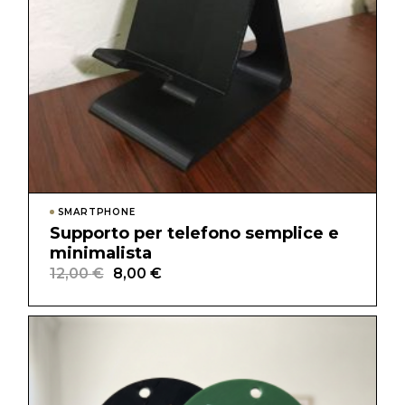
SMARTPHONE
Supporto per telefono semplice e
minimalista
12,00
€
8,00
€
Il
Il
prezzo
prezzo
originale
attuale
era:
è:
12,00 €.
8,00 €.