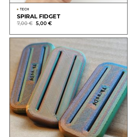
TECH
SPIRAL FIDGET
7,00
€
5,00
€
Il
Il
prezzo
prezzo
originale
attuale
era:
è:
7,00 €.
5,00 €.