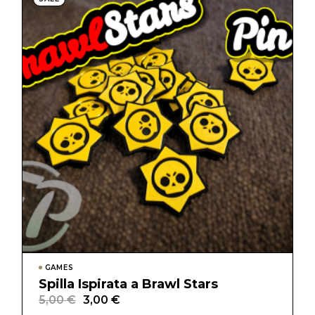
GAMES
Spilla Ispirata a Brawl Stars
5,00
€
3,00
€
Il
Il