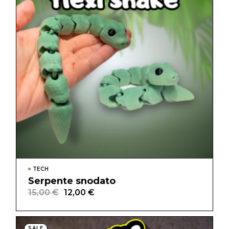
TECH
Serpente snodato
15,00
€
12,00
€
Il
Il
prezzo
prezzo
originale
attuale
era:
è:
15,00 €.
12,00 €.
SALE